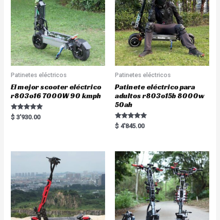
Patinetes eléctricos
Patinetes eléctricos
El mejor scooter eléctrico
Patinete eléctrico para
r803o16 7000W 90 kmph
adultos r803o15b 8000w
50ah
Rated
$
3'930.00
5.00
Rated
$
4'845.00
out of 5
5.00
out of 5