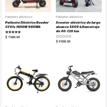
Patinetes eléctricos
Patinetes eléctricos
Patinete Eléctrico Rooder
Scooter eléctrico de largo
GT01s 1650W 960Wh
alcance XS09 kilometraje
de 40-120 km
Rated
$
1'680.00
5.00
R
$
6'000.00
out of 5
a
t
e
d
0
o
u
t
o
f
5