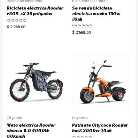
Bicicletas eléctricas
Bicicletas eléctricas
Bicicleta eléctrica Rooder
Se vende bicicleta
r809-s3 26 pulgadas
eléctrica mocha 750w
35ah
R
$
2'968.00
a
R
$
2'668.00
t
a
e
t
d
e
0
d
o
0
u
o
t
u
o
t
f
o
5
f
5
Citycoco
Citycoco
Moto eléctrica Rooder
Patinete Citycoco Rooder
shansu 8.0 4000W
hm8 3000w 40ah
80kmph