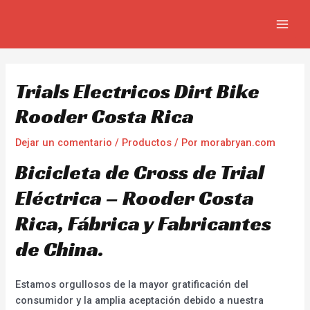
Omitir
Navegación
MAIN
e
de
MEN
ir
entradas
al
contenido
Trials Electricos Dirt Bike
Rooder Costa Rica
Dejar un comentario
/
Productos
/ Por
morabryan.com
Bicicleta de Cross de Trial
Eléctrica – Rooder Costa
Rica, Fábrica y Fabricantes
de China.
Estamos orgullosos de la mayor gratificación del
consumidor y la amplia aceptación debido a nuestra