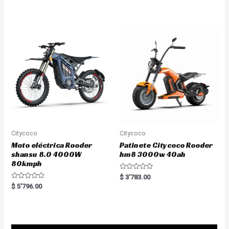
t
d
e
0
d
o
0
u
o
t
u
o
t
f
o
5
f
5
Citycoco
Citycoco
Moto eléctrica Rooder
Patinete Citycoco Rooder
shansu 8.0 4000W
hm8 3000w 40ah
80kmph
R
$
3'783.00
a
R
$
5'796.00
t
a
e
t
d
e
0
d
o
0
u
o
t
u