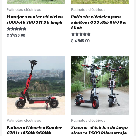
Patinetes eléctricos
Patinetes eléctricos
El mejor scooter eléctrico
Patinete eléctrico para
r803o16 7000W 90 kmph
adultos r803o15b 8000w
50ah
Rated
$
3'930.00
5.00
Rated
$
4'845.00
out of 5
5.00
out of 5
Patinetes eléctricos
Patinetes eléctricos
Patinete Eléctrico Rooder
Scooter eléctrico de largo
GT01s 1650W 960Wh
alcance XS09 kilometraje