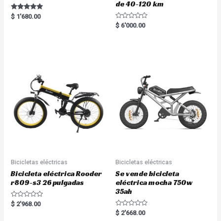
de 40-120 km
Rated
$
1'680.00
5.00
R
$
6'000.00
out of 5
a
t
e
d
0
o
u
t
o
f
5
Bicicletas eléctricas
Bicicletas eléctricas
Bicicleta eléctrica Rooder
Se vende bicicleta
r809-s3 26 pulgadas
eléctrica mocha 750w
35ah
R
$
2'968.00
a
R
$
2'668.00
t
a
e