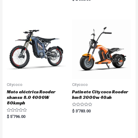
t
a
e
t
d
e
0
d
o
0
u
o
t
u
o
t
f
o
5
f
5
Citycoco
Citycoco
Moto eléctrica Rooder
Patinete Citycoco Rooder
shansu 8.0 4000W
hm8 3000w 40ah
80kmph
R
$
3'783.00
a
R
$
5'796.00
t
a
e
t
d
e
0
d
o
0
u
o