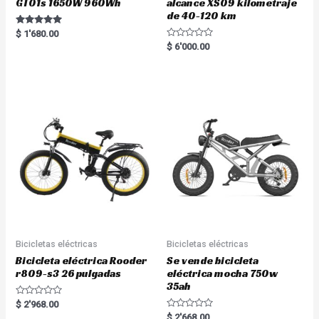
GT01s 1650W 960Wh
alcance XS09 kilometraje
de 40-120 km
Rated
$
1'680.00
5.00
R
$
6'000.00
out of 5
a
t
e
d
0
o
u
t
o
f
5
Bicicletas eléctricas
Bicicletas eléctricas
Bicicleta eléctrica Rooder
Se vende bicicleta
r809-s3 26 pulgadas
eléctrica mocha 750w
35ah
R
$
2'968.00
a
R
$
2'668.00