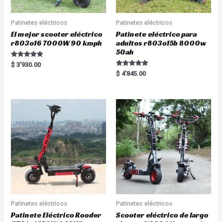
Patinetes eléctricos
Patinetes eléctricos
El mejor scooter eléctrico
Patinete eléctrico para
r803o16 7000W 90 kmph
adultos r803o15b 8000w
50ah
Rated
$
3'930.00
5.00
Rated
$
4'845.00
out of 5
5.00
out of 5
Patinetes eléctricos
Patinetes eléctricos
Patinete Eléctrico Rooder
Scooter eléctrico de largo