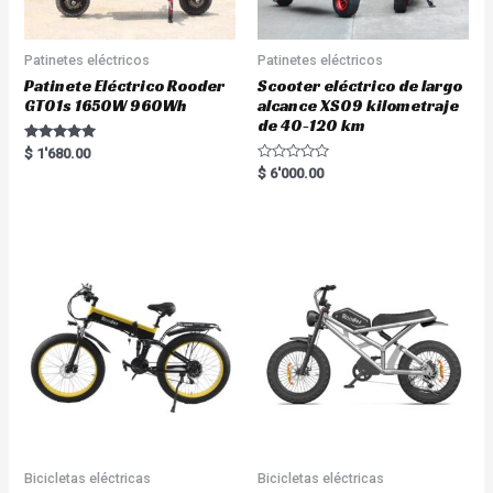
Patinetes eléctricos
Patinetes eléctricos
Patinete Eléctrico Rooder
Scooter eléctrico de largo
GT01s 1650W 960Wh
alcance XS09 kilometraje
de 40-120 km
Rated
$
1'680.00
5.00
R
$
6'000.00
out of 5
a
t
e
d
0
o
u
t
o
f
5
Bicicletas eléctricas
Bicicletas eléctricas