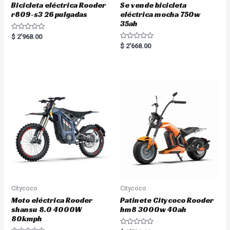
Bicicleta eléctrica Rooder
Se vende bicicleta
r809-s3 26 pulgadas
eléctrica mocha 750w
35ah
R
$
2'968.00
a
R
$
2'668.00
t
a
e
t
d
e
0
d
o
0
u
o
t
u
o
t
f
o
5
f
5
Citycoco
Citycoco
Moto eléctrica Rooder
Patinete Citycoco Rooder
shansu 8.0 4000W
hm8 3000w 40ah
80kmph