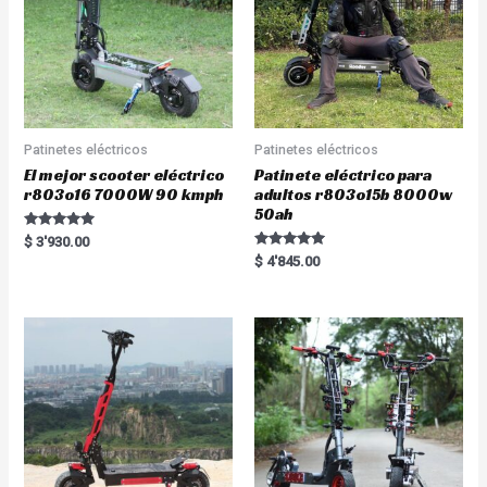
Patinetes eléctricos
Patinetes eléctricos
El mejor scooter eléctrico
Patinete eléctrico para
r803o16 7000W 90 kmph
adultos r803o15b 8000w
50ah
Rated
$
3'930.00
5.00
Rated
$
4'845.00
out of 5
5.00
out of 5