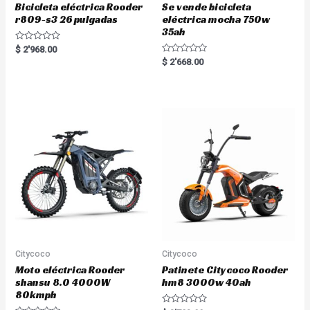
Bicicleta eléctrica Rooder
Se vende bicicleta
r809-s3 26 pulgadas
eléctrica mocha 750w
35ah
R
$
2'968.00
a
R
$
2'668.00
t
a
e
t
d
e
0
d
o
0
u
o
t
u
o
t
f
o
5
f
5
Citycoco
Citycoco
Moto eléctrica Rooder
Patinete Citycoco Rooder
shansu 8.0 4000W
hm8 3000w 40ah
80kmph