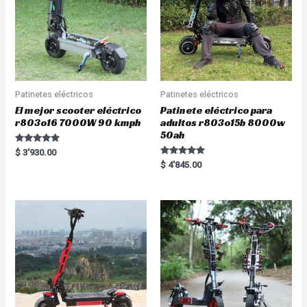
Patinetes eléctricos
Patinetes eléctricos
El mejor scooter eléctrico
Patinete eléctrico para
r803o16 7000W 90 kmph
adultos r803o15b 8000w
50ah
Rated
$
3'930.00
5.00
Rated
$
4'845.00
out of 5
5.00
out of 5