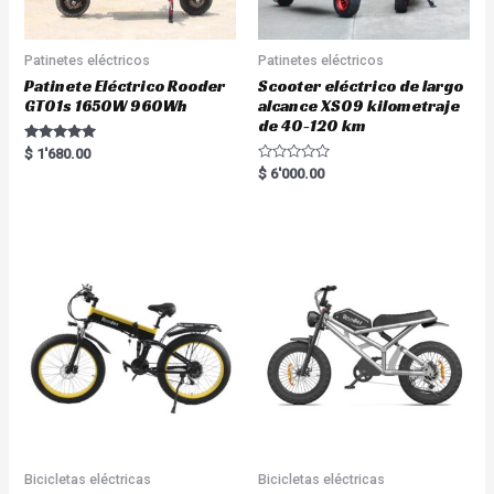
Patinetes eléctricos
Patinetes eléctricos
Patinete Eléctrico Rooder
Scooter eléctrico de largo
GT01s 1650W 960Wh
alcance XS09 kilometraje
de 40-120 km
Rated
$
1'680.00
5.00
R
$
6'000.00
out of 5
a
t
e
d
0
o
u
t
o
f
5
Bicicletas eléctricas
Bicicletas eléctricas