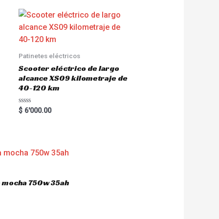
Patinetes eléctricos
Scooter eléctrico de largo
alcance XS09 kilometraje de
40-120 km
R
$
6'000.00
a
t
e
d
0
o
u
t
o
f
5
ca mocha 750w 35ah