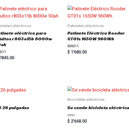
tinetes eléctricos
Patinetes eléctricos
tinete eléctrico para
Patinete Eléctrico Rooder
dultos r803o15b 8000w
GT01s 1650W 960Wh
0ah
Rated
$
1'680.00
5.00
ted
'845.00
out of 5
00
 of 5
Bicicletas eléctricas
3 26 pulgadas
Se vende bicicleta eléctri
R
$
2'668.00
a
t