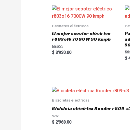
Patinetes eléctricos
Pa
El mejor scooter eléctrico
Pa
r803o16 7000W 90 kmph
a
5
Rated
$
3'930.00
5.00
Ra
$
4
out of 5
5.
out
Bicicletas eléctricas
Bicicleta eléctrica Rooder r809-s
R
$
2'968.00
a
t