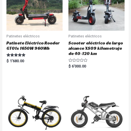
Patinetes eléctricos
Patinetes eléctricos
Patinete Eléctrico Rooder
Scooter eléctrico de largo
GT01s 1650W 960Wh
alcance XS09 kilometraje
de 40-120 km
Rated
$
1'680.00
5.00
R
$
6'000.00
out of 5
a
t
e
d
0
o
u
t
o
f
5