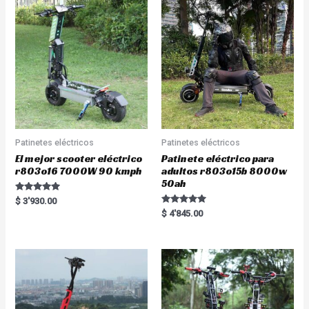
Patinetes eléctricos
Patinetes eléctricos
El mejor scooter eléctrico
Patinete eléctrico para
r803o16 7000W 90 kmph
adultos r803o15b 8000w
50ah
Rated
$
3'930.00
5.00
Rated
$
4'845.00
out of 5
5.00
out of 5