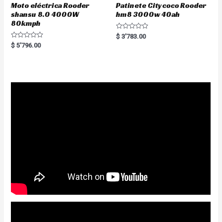
Moto eléctrica Rooder
Patinete Citycoco Rooder
shansu 8.0 4000W
hm8 3000w 40ah
80kmph
R
$
3'783.00
a
R
$
5'796.00
t
a
e
t
d
e
0
d
o
0
u
o
t
u
o
t
f
o
5
f
5