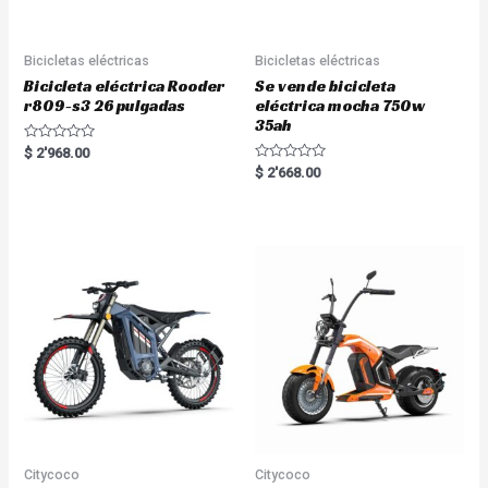
Bicicletas eléctricas
Bicicletas eléctricas
Bicicleta eléctrica Rooder
Se vende bicicleta
r809-s3 26 pulgadas
eléctrica mocha 750w
35ah
R
$
2'968.00
a
R
$
2'668.00
t
a
e
t
d
e
0
d
o
0
u
o
t
u
o
t
f
o
5
f
5
Citycoco
Citycoco