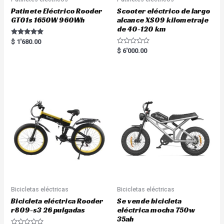
Patinete Eléctrico Rooder
Scooter eléctrico de largo
GT01s 1650W 960Wh
alcance XS09 kilometraje
de 40-120 km
Rated
$
1'680.00
5.00
R
$
6'000.00
out of 5
a
t
e
d
0
o
u
t
o
f
5
Bicicletas eléctricas
Bicicletas eléctricas
Bicicleta eléctrica Rooder
Se vende bicicleta
r809-s3 26 pulgadas
eléctrica mocha 750w
35ah