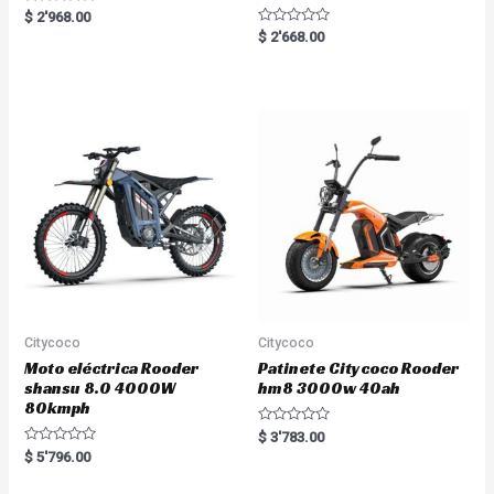
R
$
2'968.00
a
R
$
2'668.00
t
a
e
t
d
e
0
d
o
0
u
o
t
u
o
t
f
o
5
f
5
Citycoco
Citycoco
Moto eléctrica Rooder
Patinete Citycoco Rooder
shansu 8.0 4000W
hm8 3000w 40ah
80kmph
R
$
3'783.00
a
R
$
5'796.00
t
a
e
t
d
e