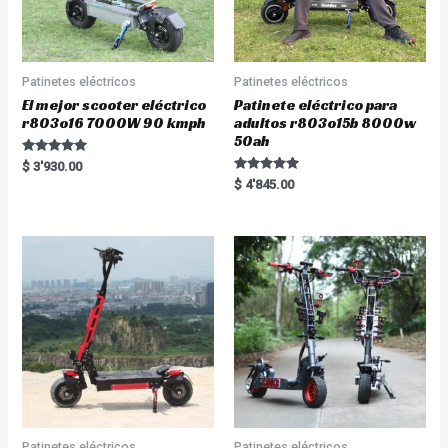
Patinetes eléctricos
Patinetes eléctricos
El mejor scooter eléctrico
Patinete eléctrico para
r803o16 7000W 90 kmph
adultos r803o15b 8000w
50ah
Rated
$
3'930.00
5.00
Rated
$
4'845.00
out of 5
5.00
out of 5
Patinetes eléctricos
Patinetes eléctricos