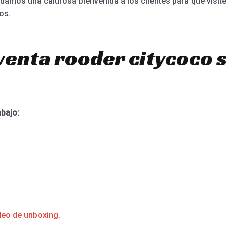
damos una calurosa bienvenida a los clientes para que vis
os.
venta rooder citycoco 
abajo:
deo de unboxing.