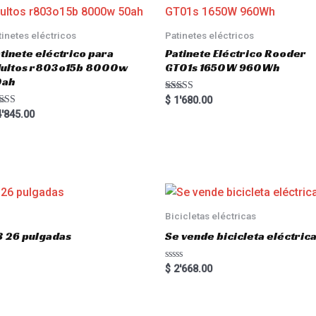
tinetes eléctricos
Patinetes eléctricos
tinete eléctrico para
Patinete Eléctrico Rooder
dultos r803o15b 8000w
GT01s 1650W 960Wh
0ah
Rated
$
1'680.00
5.00
ted
'845.00
out of 5
00
 of 5
Bicicletas eléctricas
3 26 pulgadas
Se vende bicicleta eléctri
R
$
2'668.00
a
t
e
d
0