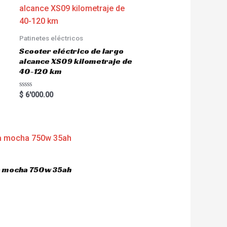
Patinetes eléctricos
Scooter eléctrico de largo
alcance XS09 kilometraje de
40-120 km
R
$
6'000.00
a
t
e
d
0
o
u
t
o
f
5
ca mocha 750w 35ah