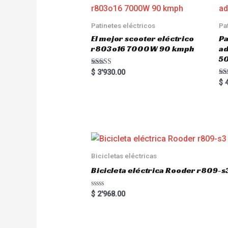
Patinetes eléctricos
Pa
El mejor scooter eléctrico
Pa
r803o16 7000W 90 kmph
a
5
Rated
$
3'930.00
5.00
Ra
$
4
out of 5
5.
out
Bicicletas eléctricas
Bicicleta eléctrica Rooder r809-s
R
$
2'968.00
a
t
e
d
0