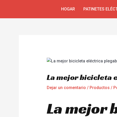
Omitir
Navegación
HOGAR
PATINETES ELÉC
e
de
ir
entradas
al
contenido
La mejor bicicleta 
Dejar un comentario
/
Productos
/ P
La mejor b