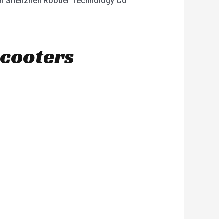
iten Shenzhen Rooder Technology Co
scooters