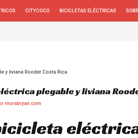
TRICOS
CITYCOCO
BICICLETAS ELÉCTRICAS
SOBR
eléctrica plegable y liviana Rood
or
morabryan.com
icicleta eléctric