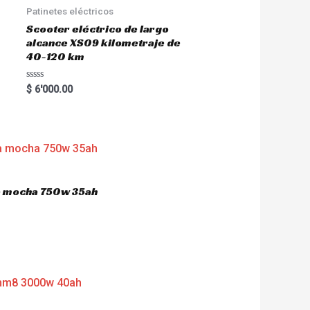
Patinetes eléctricos
Scooter eléctrico de largo
alcance XS09 kilometraje de
40-120 km
R
$
6'000.00
a
t
e
d
0
o
u
t
o
f
5
ca mocha 750w 35ah