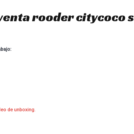
venta rooder citycoco 
abajo:
deo de unboxing.