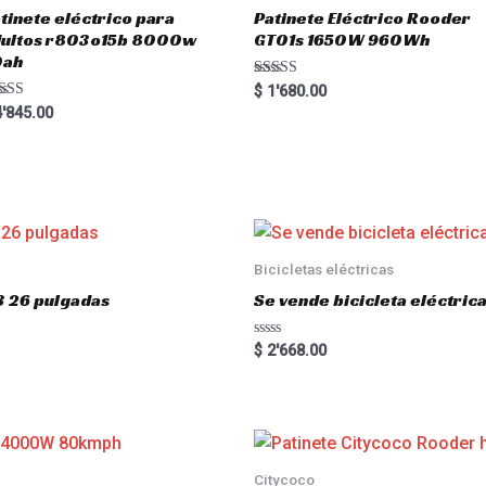
tinete eléctrico para
Patinete Eléctrico Rooder
dultos r803o15b 8000w
GT01s 1650W 960Wh
0ah
Rated
$
1'680.00
5.00
ted
'845.00
out of 5
00
 of 5
Bicicletas eléctricas
3 26 pulgadas
Se vende bicicleta eléctri
R
$
2'668.00
a
t
e
d
0
o
u
t
o
Citycoco