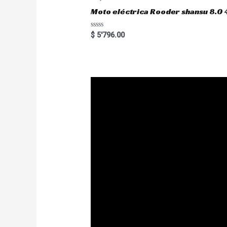
f
5
Moto eléctrica Rooder shansu 8
R
$
5'796.00
a
t
e
d
0
o
u
t
o
f
5