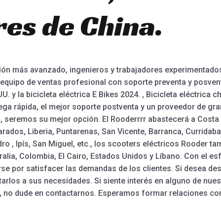
es de China.
ón más avanzado, ingenieros y trabajadores experimentados 
equipo de ventas profesional con soporte preventa y posventa
UU. y la bicicleta eléctrica E Bikes 2024. , Bicicleta eléctrica c
ega rápida, el mejor soporte postventa y un proveedor de gra
 seremos su mejor opción. El Rooderrrr abastecerá a Costa R
dos, Liberia, Puntarenas, San Vicente, Barranca, Curridabat,
ro , Ipís, San Miguel, etc., los scooters eléctricos Rooder ta
ia, Colombia, El Cairo, Estados Unidos y Líbano. Con el esfu
se por satisfacer las demandas de los clientes. Si desea de
rlos a sus necesidades. Si siente interés en alguno de nue
, no dude en contactarnos. Esperamos formar relaciones com