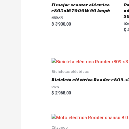
El mejor scooter eléctrico
Pa
r803o16 7000W 90 kmph
a
5
Rated
$
3'930.00
5.00
Ra
$
4
out of 5
5.
out
Bicicletas eléctricas
Bicicleta eléctrica Rooder r809-s
R
$
2'968.00
a
t
e
d
0
o
u
t
o
Citycoco