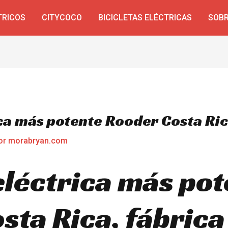
TRICOS
CITYCOCO
BICICLETAS ELÉCTRICAS
SOBR
ica más potente Rooder Costa Ri
or
morabryan.com
eléctrica más pot
ta Rica, fábrica