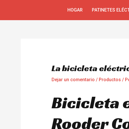
Omitir
Navegación
HOGAR
PATINETES ELÉC
e
de
ir
entradas
al
contenido
La bicicleta eléctr
Dejar un comentario
/
Productos
/ P
Bicicleta 
Rooder Cos