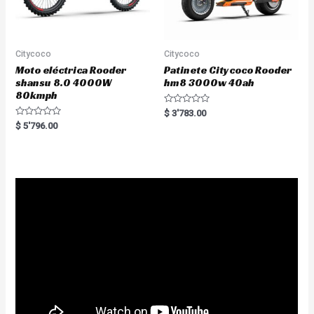
Citycoco
Citycoco
Moto eléctrica Rooder
Patinete Citycoco Rooder
shansu 8.0 4000W
hm8 3000w 40ah
80kmph
R
$
3'783.00
a
R
$
5'796.00
t
a
e
t
d
e
0
d
o
0
u
o
t
u
o
t
f
o
5
f
5