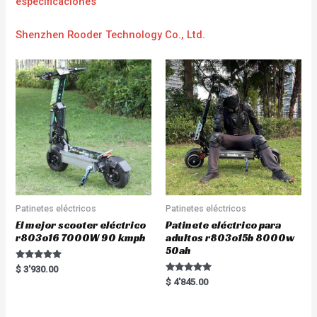
e
specificaciones
Shenzhen Rooder Technology Co., Ltd.
Patinetes eléctricos
Patinetes eléctricos
El mejor scooter eléctrico
Patinete eléctrico para
r803o16 7000W 90 kmph
adultos r803o15b 8000w
50ah
Rated
$
3'930.00
5.00
Rated
$
4'845.00
out of 5
5.00
out of 5