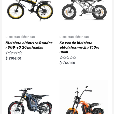
Bicicletas eléctricas
Bicicletas eléctricas
Bicicleta eléctrica Rooder
Se vende bicicleta
r809-s3 26 pulgadas
eléctrica mocha 750w
35ah
R
$
2'968.00
a
R
$
2'668.00
t
a
e
t
d
e
0
d
o
0
u
o
t
u
o
t
f
o
5
f
5