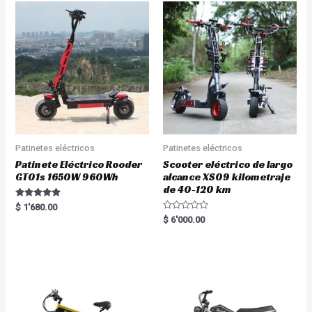
Patinetes eléctricos
Patinetes eléctricos
Patinete Eléctrico Rooder
Scooter eléctrico de largo
GT01s 1650W 960Wh
alcance XS09 kilometraje
de 40-120 km
Rated
$
1'680.00
5.00
R
$
6'000.00
out of 5
a
t
e
d
0
o
u
t
o
f
5