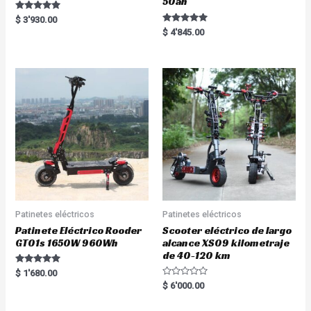
50ah
Rated
$
3'930.00
5.00
Rated
$
4'845.00
out of 5
5.00
out of 5
Patinetes eléctricos
Patinetes eléctricos
Patinete Eléctrico Rooder
Scooter eléctrico de largo
GT01s 1650W 960Wh
alcance XS09 kilometraje
de 40-120 km
Rated
$
1'680.00
5.00
R
$
6'000.00
out of 5
a
t
e