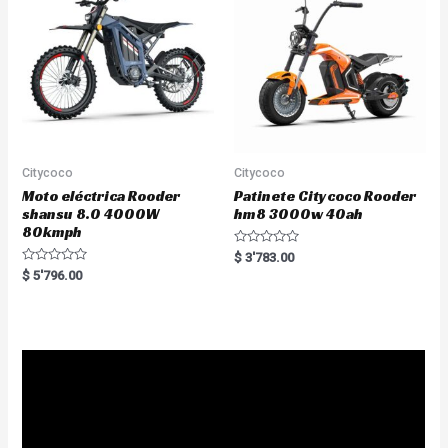
o
5
f
5
Citycoco
Citycoco
Moto eléctrica Rooder
Patinete Citycoco Rooder
shansu 8.0 4000W
hm8 3000w 40ah
80kmph
R
$
3'783.00
a
R
$
5'796.00
t
a
e
t
d
e
0
d
o
0
u
o
t
u
o
t
f
o
5
f
5