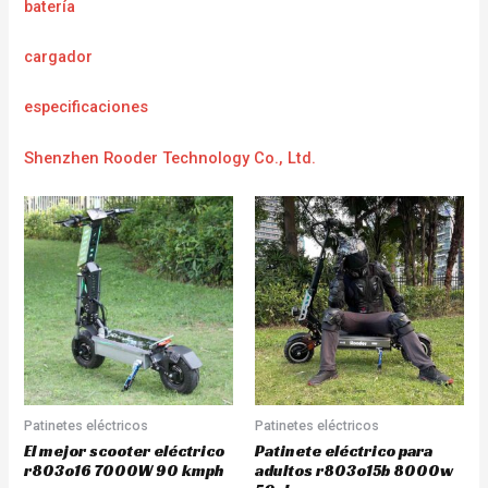
batería
cargador
e
specificaciones
Shenzhen Rooder Technology Co., Ltd.
Patinetes eléctricos
Patinetes eléctricos
El mejor scooter eléctrico
Patinete eléctrico para
r803o16 7000W 90 kmph
adultos r803o15b 8000w