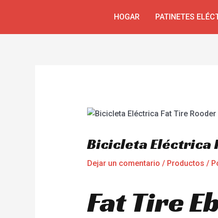
Omitir
Navegación
HOGAR
PATINETES ELÉC
e
de
ir
entradas
al
contenido
Bicicleta Eléctrica
Dejar un comentario
/
Productos
/ P
Fat Tire E