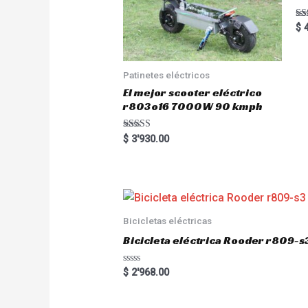
Ra
$
4
5.
out
Patinetes eléctricos
El mejor scooter eléctrico
r803o16 7000W 90 kmph
Rated
$
3'930.00
5.00
out of 5
Bicicletas eléctricas
Bicicleta eléctrica Rooder r809-s
R
$
2'968.00
a
t
e
d