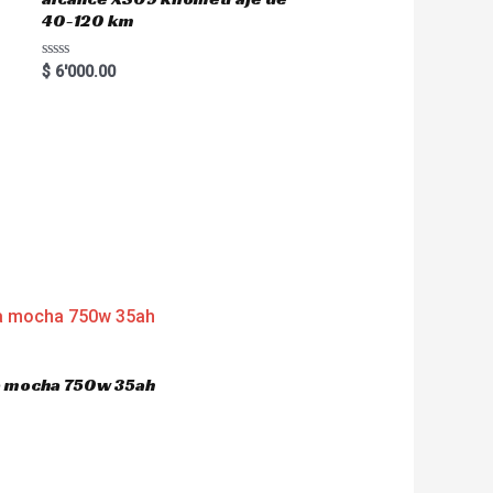
40-120 km
R
$
6'000.00
a
t
e
d
0
o
u
t
o
f
5
ca mocha 750w 35ah