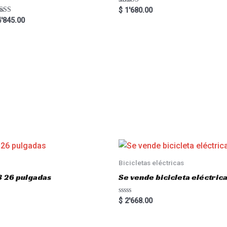
Rated
$
1'680.00
5.00
ted
'845.00
out of 5
00
 of 5
Bicicletas eléctricas
3 26 pulgadas
Se vende bicicleta eléctri
R
$
2'668.00
a
t
e
d