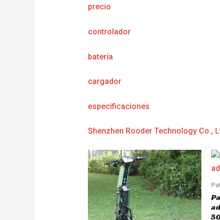
precio
controlador
batería
cargador
e
specificaciones
Shenzhen Rooder Technology Co., L
Pa
Pa
a
5