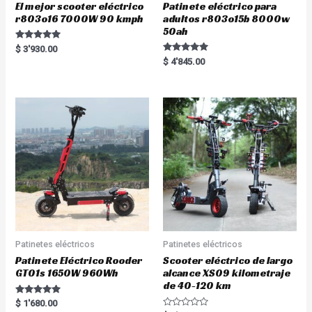
El mejor scooter eléctrico
Patinete eléctrico para
r803o16 7000W 90 kmph
adultos r803o15b 8000w
50ah
Rated
$
3'930.00
5.00
Rated
$
4'845.00
out of 5
5.00
out of 5
Patinetes eléctricos
Patinetes eléctricos
Patinete Eléctrico Rooder
Scooter eléctrico de largo
GT01s 1650W 960Wh
alcance XS09 kilometraje
de 40-120 km
Rated
$
1'680.00
5.00