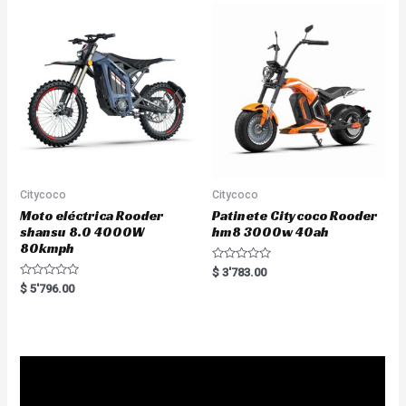
u
o
t
u
o
t
f
o
5
f
5
Citycoco
Citycoco
Moto eléctrica Rooder
Patinete Citycoco Rooder
shansu 8.0 4000W
hm8 3000w 40ah
80kmph
R
$
3'783.00
a
R
$
5'796.00
t
a
e
t
d
e
0
d
o
0
u
o
t
u
o
t
f
o
5
f
5