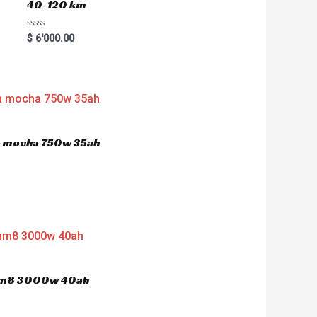
40-120 km
R
$
6'000.00
a
t
e
d
0
o
u
t
o
f
5
ca mocha 750w 35ah
 hm8 3000w 40ah