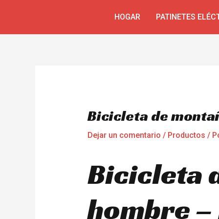
Omitir
Navegación
HOGAR
PATINETES ELÉC
e
de
ir
entradas
al
contenido
Bicicleta de monta
Dejar un comentario
/
Productos
/ P
Bicicleta
hombre – 