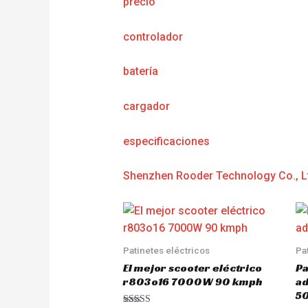
precio
controlador
batería
cargador
e
specificaciones
Shenzhen Rooder Technology Co., L
Patinetes eléctricos
Pa
El mejor scooter eléctrico
Pa
r803o16 7000W 90 kmph
a
5