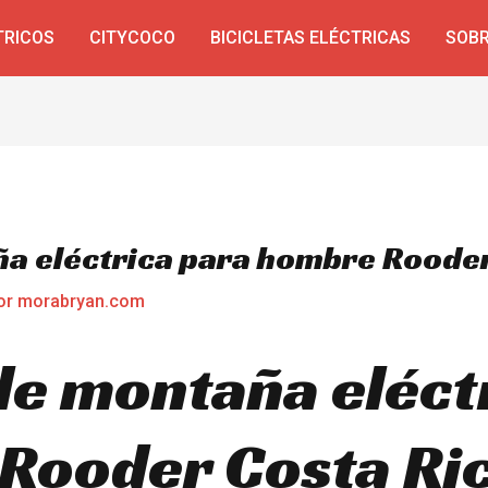
TRICOS
CITYCOCO
BICICLETAS ELÉCTRICAS
SOBR
ña eléctrica para hombre Rooder
or
morabryan.com
 de montaña eléct
Rooder Costa Ric