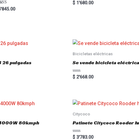
Rated
$
1'680.00
5.00
ted
'845.00
out of 5
00
 of 5
Bicicletas eléctricas
3 26 pulgadas
Se vende bicicleta eléctri
R
$
2'668.00
a
t
e
d
0
o
u
t
o
Citycoco
f
5
.0 4000W 80kmph
Patinete Citycoco Rooder
R
$
3'783.00