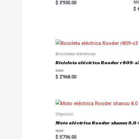
Rated
$
3'930.00
5.00
Ra
$
4
out of 5
5.
out
Bicicletas eléctricas
Bicicleta eléctrica Rooder r809-s
R
$
2'968.00
a
t
e
d
0
o
u
t
o
Citycoco
f
5
Moto eléctrica Rooder shansu 8
R
$
5'796.00