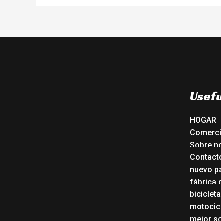
Usefu
HOGAR
Comerc
Sobre n
Contact
nuevo pa
fábrica 
biciclet
motocicl
mejor sc