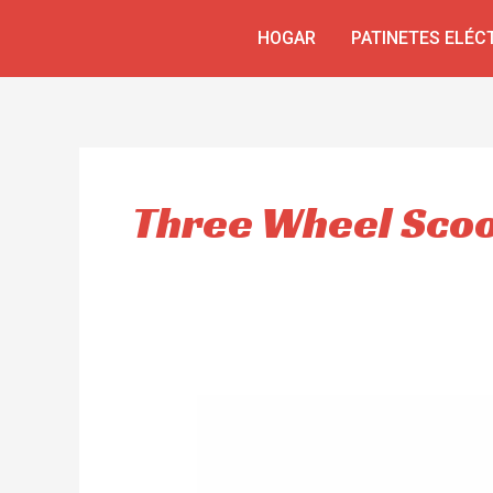
Omitir
HOGAR
PATINETES ELÉC
e
ir
al
contenido
Three Wheel Sco