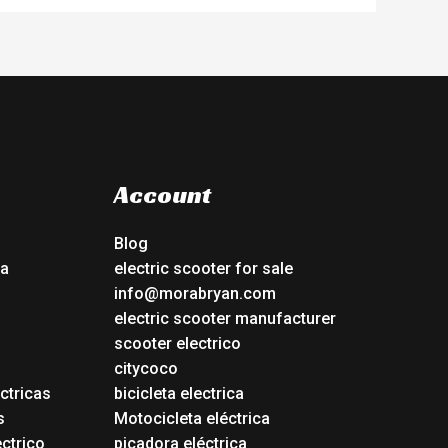
Account
Blog
ca
electric scooter for sale
info@morabryan.com
electric scooter manufacturer
scooter electrico
citycoco
ctricas
bicicleta electrica
s
Motocicleta eléctrica
ectrico
picadora eléctrica