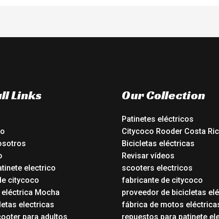
ll Links
Our Collection
Patinetes eléctricos
io
Citycoco Rooder Costa Ri
osotros
Bicicletas eléctricas
o
Revisar vídeos
tinete electrico
scooters electricos
de citycoco
fabricante de citycoco
a eléctrica Mocha
proveedor de bicicletas elé
etas electricas
fábrica de motos eléctrica
ooter para adultos
repuestos para patinete el