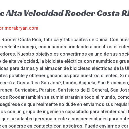
de Alta Velocidad Rooder Costa R
or
morabryan.com
– Rooder Costa Rica, fábrica y fabricantes de China. Con nue
excelente manejo, continuamos brindando a nuestros clientes 
edores. Nuestro objetivo es convertirnos en uno de sus soci
 de alta velocidad, la bicicleta eléctrica con neumáticos grue
tricas para damas y el almacén de bicicletas eléctricas de la 
tes posible y obtener ganancias para nuestros clientes. Si ne
astecerá a Costa Rica San José, Limón, Alajuela, San Francis
ranca, Curridabat, Paraíso, San Isidro de El General, San José 
tricos Rooder también se suministrarán a todo el mundo, como
. Asegúrese de que realmente no dude en enviarnos sus requi
amos con un grupo de ingeniería capacitado para atender casi
s que se adapten personalmente a sus necesidades para obt
e en ponerse en contacto con nosotros. Puede enviarnos cor