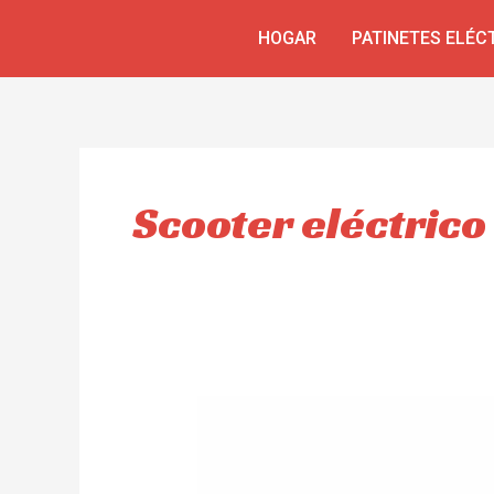
Omitir
HOGAR
PATINETES ELÉC
e
ir
al
contenido
Scooter eléctrico