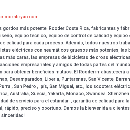
or
morabryan.com
os gordos más potente: Rooder Costa Rica, fabricantes y fáb
diseño, equipo técnico, equipo de control de calidad y equip
 de calidad para cada proceso. Además, todos nuestros trabaj
cletas eléctricas con neumáticos gruesos más potentes, las b
cas más caras, las empresas de bicicletas de cross eléctricas, 
ociaciones empresariales y amigos de todas partes del mund
 para obtener beneficios mutuos. El Rooderrrr abastecerá a
nas, Desamparados, Liberia, Puntarenas, San Vicente, Barranc
Purral, San Pedro , Ipís, San Miguel, etc., los scooters eléct
ica, Australia, Suecia, Yakarta, Mónaco, Swansea. Shenzhe
ridad de servicio para el estándar. , garantía de calidad para
al, rápido, preciso y oportuno. Damos la bienvenida a client
 sinceridad!