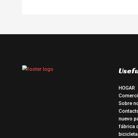
Usefu
HOGAR
Comerc
Sobre n
Contact
nuevo pa
fábrica 
biciclet