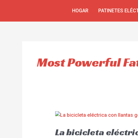
Omitir
HOGAR
PATINETES ELÉC
e
ir
al
contenido
Most Powerful Fat
La bicicleta eléctr