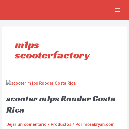
Omitir
MAIN
e
MEN
ir
al
contenido
m1ps
scooterfactory
scooter m1ps Rooder Costa
Rica
Dejar un comentario
/
Productos
/ Por
morabryan.com