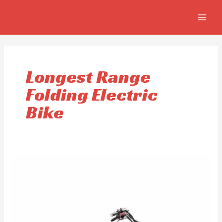
Omitir
MAIN
e
MEN
ir
al
contenido
Longest Range
Folding Electric
Bike