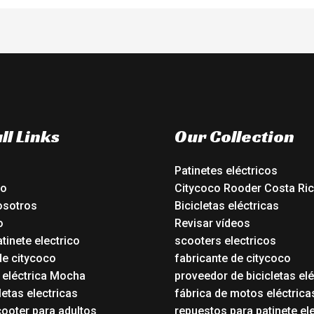
ll Links
Our Collection
Patinetes eléctricos
io
Citycoco Rooder Costa Ri
osotros
Bicicletas eléctricas
o
Revisar vídeos
tinete electrico
scooters electricos
de citycoco
fabricante de citycoco
a eléctrica Mocha
proveedor de bicicletas elé
etas electricas
fábrica de motos eléctrica
ooter para adultos
repuestos para patinete el