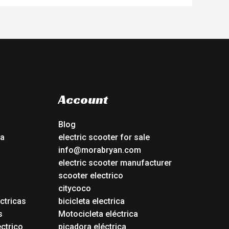
Account
Blog
ca
electric scooter for sale
info@morabryan.com
electric scooter manufacturer
scooter electrico
citycoco
ctricas
bicicleta electrica
s
Motocicleta eléctrica
ectrico
picadora eléctrica