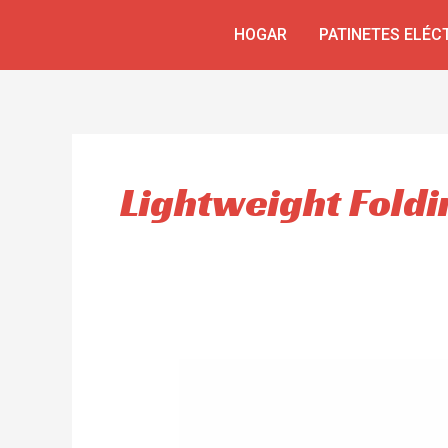
Omitir
HOGAR
PATINETES ELÉC
e
ir
al
contenido
Lightweight Foldi