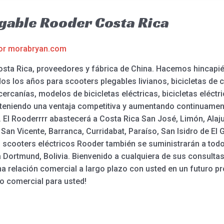
egable Rooder Costa Rica
or
morabryan.com
osta Rica, proveedores y fábrica de China. Hacemos hincapié
s los años para scooters plegables livianos, bicicletas de 
cercanías, modelos de bicicletas eléctricas, bicicletas eléctri
bteniendo una ventaja competitiva y aumentando continuamen
 El Rooderrrr abastecerá a Costa Rica San José, Limón, Alaju
an Vicente, Barranca, Curridabat, Paraíso, San Isidro de El G
los scooters eléctricos Rooder también se suministrarán a to
ia Dortmund, Bolivia. Bienvenido a cualquiera de sus consulta
a relación comercial a largo plazo con usted en un futuro 
o comercial para usted!