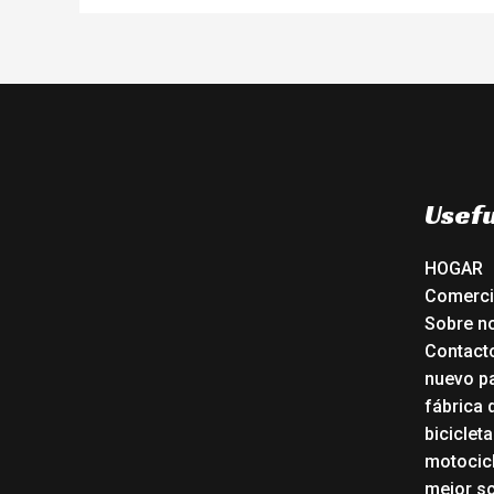
Usefu
HOGAR
Comerc
Sobre n
Contact
nuevo pa
fábrica 
biciclet
motocicl
mejor sc