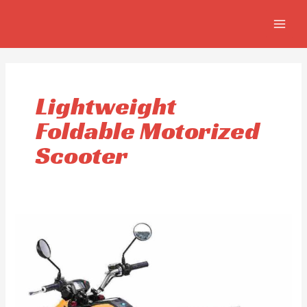
Omitir
MAIN
e
MEN
ir
al
contenido
Lightweight
Foldable Motorized
Scooter