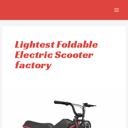
Omitir
MAIN
e
MEN
ir
al
contenido
Lightest Foldable
Electric Scooter
factory