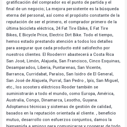
gratificación del comprador es el punto de partida y el
final de un negocio; La mejora persistente es la búsqueda
eterna del personal, así como el propósito constante de la
reputación de ser el primero, el comprador primero de la
última bicicleta eléctrica, 24 Fat Tire Ebike, E Fat Tire
Bikes, E Bicycle Price, Electric Dirt Bike. Todo el tiempo,
hemos estado prestando atención a todos los detalles
para asegurar que cada producto esté satisfecho por
nuestros clientes. El Rooderrrr abastecerá a Costa Rica
San José, Limón, Alajuela, San Francisco, Cinco Esquinas,
Desamparados, Liberia, Puntarenas, San Vicente,
Barranca, Curridabat, Paraíso, San Isidro de El General,
San José de Alajuela, Purral, San Pedro , Ipís, San Miguel,
etc., los scooters eléctricos Rooder también se
suministrarán a todo el mundo, como Europa, América,
Australia, Congo, Dinamarca, Lesotho, Guyana.
Adoptamos técnicas y sistemas de gestión de calidad,
basados en la reputación orientada al cliente. , beneficio
mutuo, desarrollo con esfuerzos conjuntos, damos la
bienvenida a amigos para comunicarse y cooperar de todo