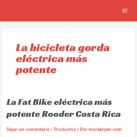
Omitir
MAIN
e
MEN
ir
al
contenido
La bicicleta gorda
eléctrica más
potente
La Fat Bike eléctrica más
potente Rooder Costa Rica
Dejar un comentario
/
Productos
/ Por
morabryan.com