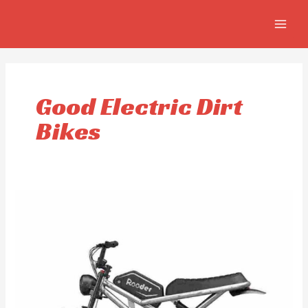
Omitir
MAIN
e
MEN
ir
al
contenido
Good Electric Dirt
Bikes