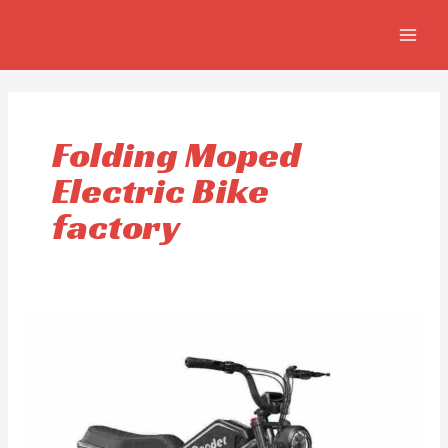
Omitir
MAIN
e
MEN
ir
al
contenido
Folding Moped
Electric Bike
factory