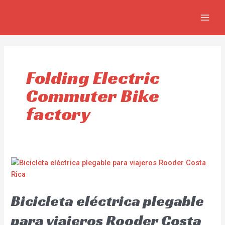
Omitir
MAIN
e
MEN
ir
al
contenido
Folding Electric
Commuter Bike
factory
Bicicleta eléctrica plegable
para viajeros Rooder Costa