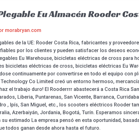
a Plegable Eu Almacén Rooder Cos
or
morabryan.com
egables de la UE: Rooder Costa Rica, fabricantes y proveedo
ables por los clientes y pueden satisfacer los deseos econ
plegables Eu Warehouse, bicicletas eléctricas de cross para h
s bicicletas eléctricas de cross, bicicletas eléctricas Eu Wa
dose continuamente por convertirse en todo el equipo con pl
 Technology Co Limited creó un entorno hermoso, mercanc
 haz el trabajo duro! El Rooderrrr abastecerá a Costa Rica Sa
dos, Liberia, Puntarenas, San Vicente, Barranca, Curridabat,
ro , Ipís, San Miguel, etc., los scooters eléctricos Rooder ta
alia, Azerbaiyán, Jordania, Bogotá, Turín. Esperamos since
n su estimado La empresa pensó en esta oportunidad, basada 
ue todos ganan desde ahora hasta el futuro.