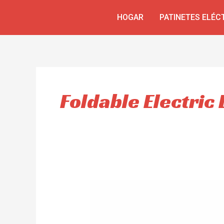
Omitir
HOGAR
PATINETES ELÉC
e
ir
al
contenido
Foldable Electric