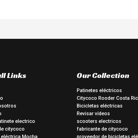
ll Links
Our Collection
Patinetes eléctricos
io
Citycoco Rooder Costa Ri
osotros
Bicicletas eléctricas
o
Revisar vídeos
tinete electrico
scooters electricos
de citycoco
fabricante de citycoco
a eléctrica Mocha
proveedor de bicicletas elé