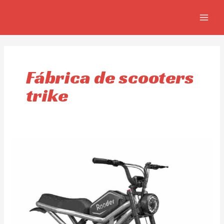
Omitir
MAIN
e
MEN
ir
al
contenido
Fábrica de scooters
trike