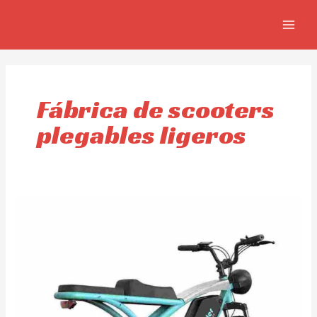
Omitir
MAIN
e
MEN
ir
al
contenido
Fábrica de scooters
plegables ligeros