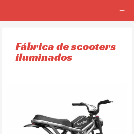
Omitir
MAIN
e
MEN
ir
al
contenido
Fábrica de scooters
iluminados