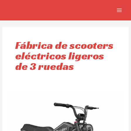
Omitir
MAIN
e
MEN
ir
al
contenido
Fábrica de scooters
eléctricos ligeros
de 3 ruedas