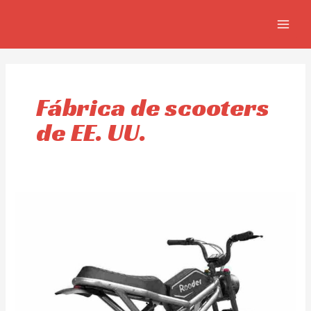
Omitir
MAIN
e
MEN
ir
al
contenido
Fábrica de scooters
de EE. UU.