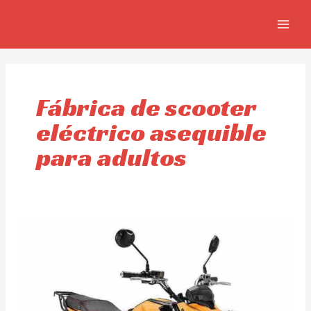
Omitir
MAIN
e
MEN
ir
al
contenido
Fábrica de scooter
eléctrico asequible
para adultos