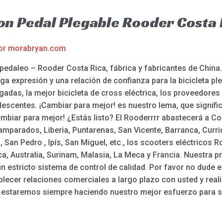
con Pedal Plegable Rooder Costa
or
morabryan.com
e pedaleo – Rooder Costa Rica, fábrica y fabricantes de Chin
a expresión y una relación de confianza para la bicicleta ple
lgadas, la mejor bicicleta de cross eléctrica, los proveedores 
olescentes. ¡Cambiar para mejor! es nuestro lema, que signif
mbiar para mejor! ¿Estás listo? El Rooderrrr abastecerá a Co
parados, Liberia, Puntarenas, San Vicente, Barranca, Currida
, San Pedro , Ipís, San Miguel, etc., los scooters eléctricos
a, Australia, Surinam, Malasia, La Meca y Francia. Nuestra 
 estricto sistema de control de calidad. Por favor no dude
lecer relaciones comerciales a largo plazo con usted y rea
estaremos siempre haciendo nuestro mejor esfuerzo para se