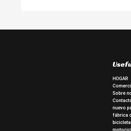
Usefu
HOGAR
Comerc
Sobre n
Contact
nuevo pa
fábrica 
biciclet
motocicl