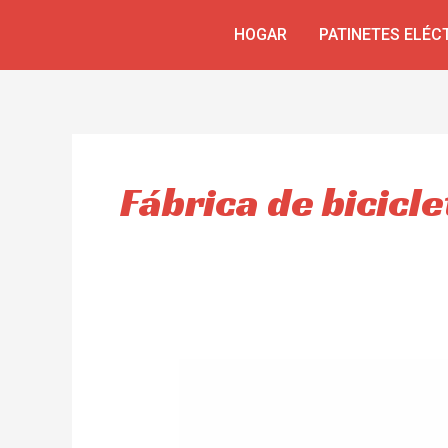
Omitir
HOGAR
PATINETES ELÉC
e
ir
al
contenido
Fábrica de bicicl