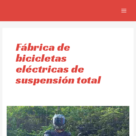
Omitir
MAIN
e
MEN
ir
al
contenido
Fábrica de
bicicletas
eléctricas de
suspensión total