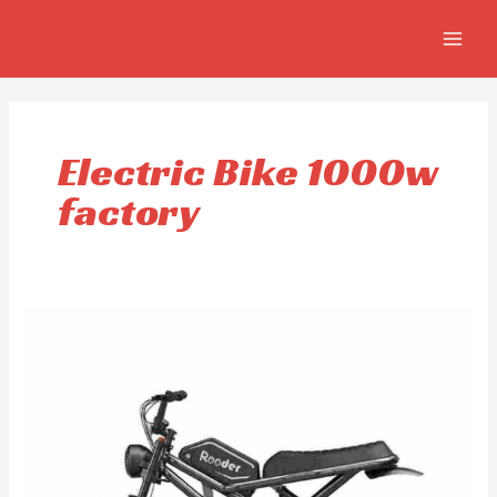
Omitir
MAIN
e
MEN
ir
al
contenido
Electric Bike 1000w
factory