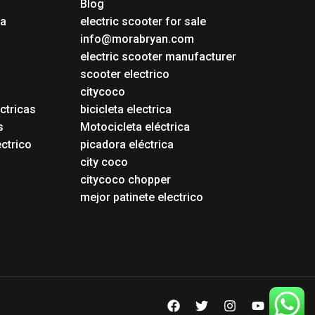
Blog
ca
electric scooter for sale
info@morabryan.com
electric scooter manufacturer
scooter electrico
citycoco
ctricas
bicicleta electrica
s
Motocicleta eléctrica
ectrico
picadora eléctrica
city coco
citycoco chopper
mejor patinete electrico