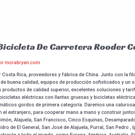
 Bicicleta De Carretera Rooder C
or
morabryan.com
r Costa Rica, proveedores y fábrica de China. Junto con la fil
l de buena calidad, equipos de producción sofisticados y un s
productos de calidad superior, excelentes soluciones y tarif
icicletas eléctricas con llantas gruesas y bicicletas eléctrica
eumáticos gordos de primera categoría. Daremos una calurosa 
n el extranjero, para cooperar mano a mano y construir juntos 
imón, Alajuela, San Francisco, Cinco Esquinas, Desamparados
idro de El General, San José de Alajuela, Purral, San Pedro , I
strarán a todo el mundo, como Europa, América, Australia, S