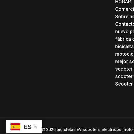
HOGAR
Comerc
Sobre n
Contact
nuevo pa
fábrica 
biciclet
motocicl
mejor sc
scooter
scooter 
Scooter 
ES
Copyright © 2026 bicicletas EV scooters eléctricos moto