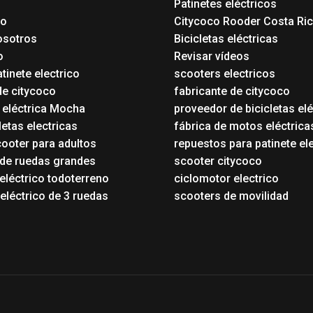
Patinetes eléctricos
io
Citycoco Rooder Costa Ri
osotros
Bicicletas eléctricas
o
Revisar vídeos
tinete electrico
scooters electricos
de citycoco
fabricante de citycoco
a eléctrica Mocha
proveedor de bicicletas elé
etas electricas
fábrica de motos eléctrica
ooter para adultos
repuestos para patinete el
 de ruedas grandes
scooter citycoco
eléctrico todoterreno
ciclomotor electrico
eléctrico de 3 ruedas
scooters de movilidad