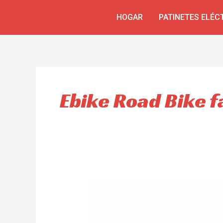
Omitir
HOGAR
PATINETES ELÉC
e
ir
al
contenido
Ebike Road Bike f