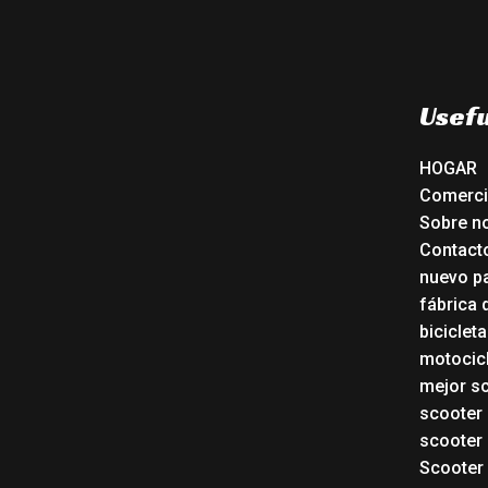
Usefu
HOGAR
Comerc
Sobre n
Contact
nuevo pa
fábrica 
biciclet
motocicl
mejor sc
scooter
scooter 
Scooter 