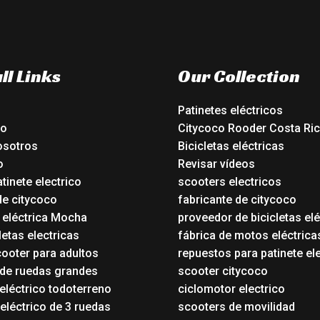
ll Links
Our Collection
Patinetes eléctricos
io
Citycoco Rooder Costa Ri
osotros
Bicicletas eléctricas
o
Revisar vídeos
tinete electrico
scooters electricos
de citycoco
fabricante de citycoco
a eléctrica Mocha
proveedor de bicicletas elé
etas electricas
fábrica de motos eléctrica
ooter para adultos
repuestos para patinete el
 de ruedas grandes
scooter citycoco
eléctrico todoterreno
ciclomotor electrico
eléctrico de 3 ruedas
scooters de movilidad