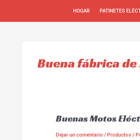
Omitir
HOGAR
PATINETES ELÉC
e
ir
al
contenido
Buena fábrica de 
Buenas Motos Eléct
Dejar un comentario
/
Productos
/ P