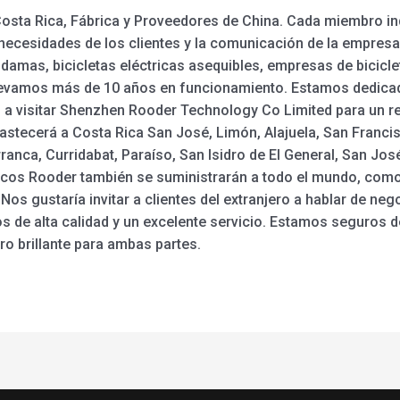
sta Rica, Fábrica y Proveedores de China. Cada miembro ind
necesidades de los clientes y la comunicación de la empres
a damas, bicicletas eléctricas asequibles, empresas de bicicle
 Llevamos más de 10 años en funcionamiento. Estamos dedica
 a visitar Shenzhen Rooder Technology Co Limited para un re
astecerá a Costa Rica San José, Limón, Alajuela, San Franc
ranca, Curridabat, Paraíso, San Isidro de El General, San José 
tricos Rooder también se suministrarán a todo el mundo, como
 Nos gustaría invitar a clientes del extranjero a hablar de 
os de alta calidad y un excelente servicio. Estamos seguros
o brillante para ambas partes.