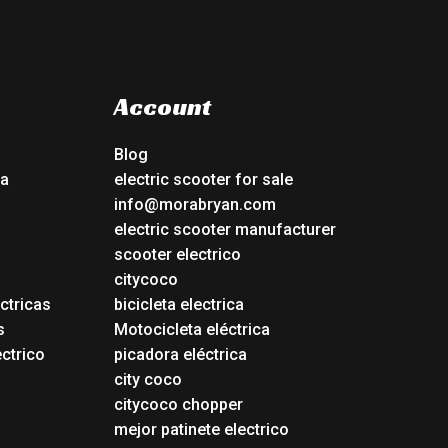
Account
Blog
ca
electric scooter for sale
info@morabryan.com
electric scooter manufacturer
scooter electrico
citycoco
ctricas
bicicleta electrica
s
Motocicleta eléctrica
ectrico
picadora eléctrica
city coco
citycoco chopper
mejor patinete electrico