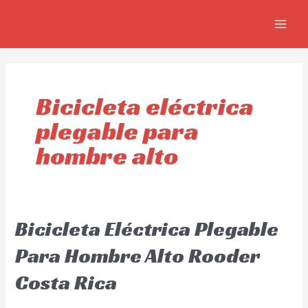
Omitir
MAIN
e
MEN
ir
al
contenido
Bicicleta eléctrica
plegable para
hombre alto
Bicicleta Eléctrica Plegable
Para Hombre Alto Rooder
Costa Rica