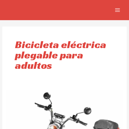
Omitir
MAIN
e
MEN
ir
al
contenido
Bicicleta eléctrica
plegable para
adultos