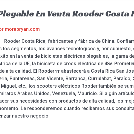
 Plegable En Venta Rooder Costa 
or
morabryan.com
e – Rooder Costa Rica, fabricantes y fábrica de China. Confi
s los segmentos, los avances tecnológicos y, por supuesto,
ito en la venta de bicicletas eléctricas plegables, la gama de b
éctrica de la UE, la bicicleta de cross eléctrica de 48v. Pro
 de alta calidad. El Rooderrrr abastecerá a Costa Rica San Jo
a, Puntarenas, San Vicente, Barranca, Curridabat, Paraíso, S
San Miguel, etc., los scooters eléctricos Rooder también se s
Emiratos Árabes Unidos, Venezuela, Mauricio. Si algún artículo
acer sus necesidades con productos de alta calidad, los mejo
 momento. Le responderemos cuando recibamos sus consulta
nzar nuestro negocio.