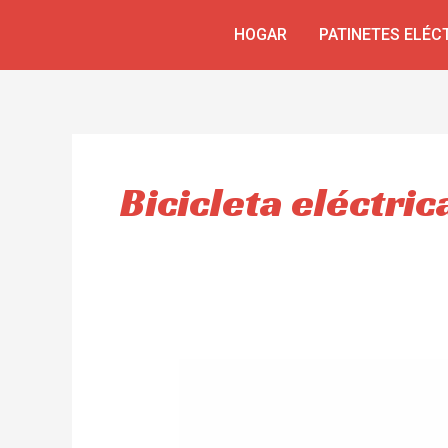
Omitir
HOGAR
PATINETES ELÉC
e
ir
al
contenido
Bicicleta eléctric