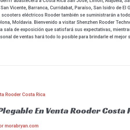
derrrr abastecerá a Costa Rica San José, Limón, Alajuela, S
an Vicente, Barranca, Curridabat, Paraíso, San Isidro de El G
los scooters eléctricos Rooder también se suministrarán a to
elona, Moldavia. Bienvenido a visitar Shenzhen Rooder Techno
a sala de exposición que satisfará sus expectativas, mientras
rsonal de ventas hará todo lo posible para brindarle el mejor s
 Plegable En Venta Rooder Costa 
or
morabryan.com