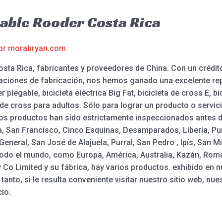
able Rooder Costa Rica
or
morabryan.com
osta Rica, fabricantes y proveedores de China. Con un crédit
aciones de fabricación, nos hemos ganado una excelente rep
legable, bicicleta eléctrica Big Fat, bicicleta de cross E, bi
de cross para adultos. Sólo para lograr un producto o servic
ros productos han sido estrictamente inspeccionados antes de
a, San Francisco, Cinco Esquinas, Desamparados, Liberia, Pu
 General, San José de Alajuela, Purral, San Pedro , Ipís, San Mi
odo el mundo, como Europa, América, Australia, Kazán, Roman,
Co Limited y su fábrica, hay varios productos. exhibido en n
tanto, si le resulta conveniente visitar nuestro sitio web, nu
cio.