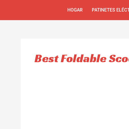
Omitir
HOGAR
PATINETES ELÉC
e
ir
al
contenido
Best Foldable Sco