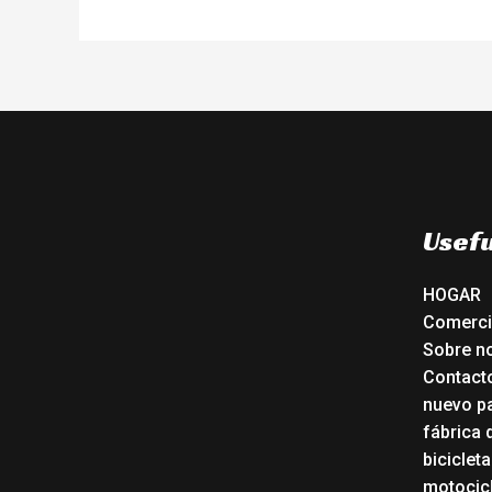
Usefu
HOGAR
Comerc
Sobre n
Contact
nuevo pa
fábrica 
biciclet
motocicl