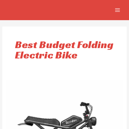
Omitir
MAIN
e
MEN
ir
al
contenido
Best Budget Folding
Electric Bike