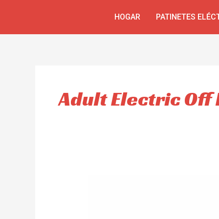
Omitir
HOGAR
PATINETES ELÉC
e
ir
al
contenido
Adult Electric Of