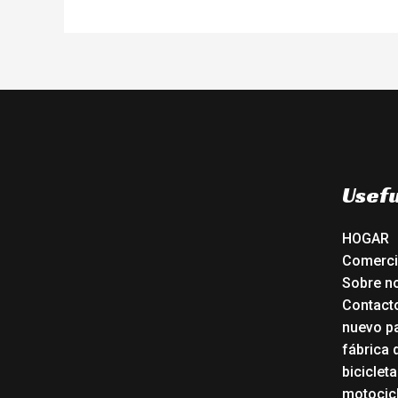
Usefu
HOGAR
Comerc
Sobre n
Contact
nuevo pa
fábrica 
biciclet
motocicl