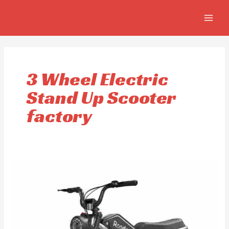
Omitir
MAIN
e
MEN
ir
al
contenido
3 Wheel Electric
Stand Up Scooter
factory