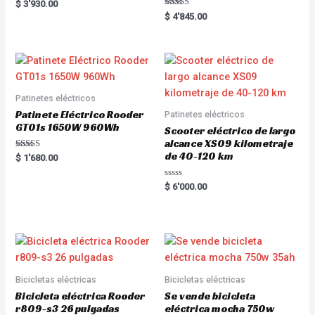
Rated
$
3'930.00
5.00
Rated
$
4'845.00
out of 5
5.00
out of 5
Patinetes eléctricos
Patinete Eléctrico Rooder
Patinetes eléctricos
GT01s 1650W 960Wh
Scooter eléctrico de largo
alcance XS09 kilometraje
de 40-120 km
Rated
$
1'680.00
5.00
out of 5
R
$
6'000.00
a
t
e
d
0
o
u
t
o
f
5
Bicicletas eléctricas
Bicicletas eléctricas
Bicicleta eléctrica Rooder
Se vende bicicleta
r809-s3 26 pulgadas
eléctrica mocha 750w