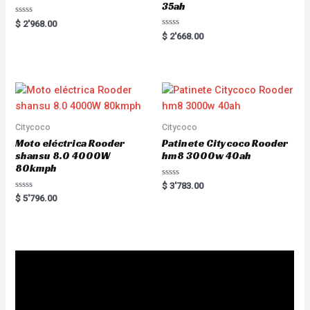
35ah
R
$
2'968.00
a
R
$
2'668.00
t
a
e
t
d
e
0
d
o
0
u
o
t
u
o
t
f
o
5
f
5
Citycoco
Citycoco
Moto eléctrica Rooder
Patinete Citycoco Rooder
shansu 8.0 4000W
hm8 3000w 40ah
80kmph
R
$
3'783.00
a
R
$
5'796.00
t
a
e
t
d
e
0
d
o
0
u
o
t
u
o
t
f
o
5
f
5